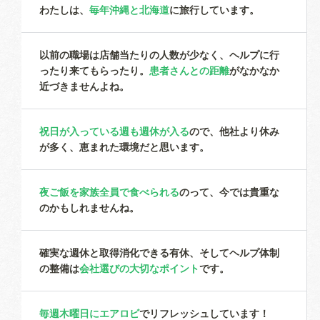
わたしは、
毎年沖縄と北海道
に旅行しています。
以前の職場は店舗当たりの人数が少なく、ヘルプに行
ったり来てもらったり。
患者さんとの距離
がなかなか
近づきませんよね。
祝日が入っている週も週休が入る
ので、他社より休み
が多く、恵まれた環境だと思います。
夜ご飯を家族全員で食べられる
のって、今では貴重な
のかもしれませんね。
確実な週休と取得消化できる有休、そしてヘルプ体制
の整備は
会社選びの大切なポイント
です。
毎週木曜日にエアロビ
でリフレッシュしています！